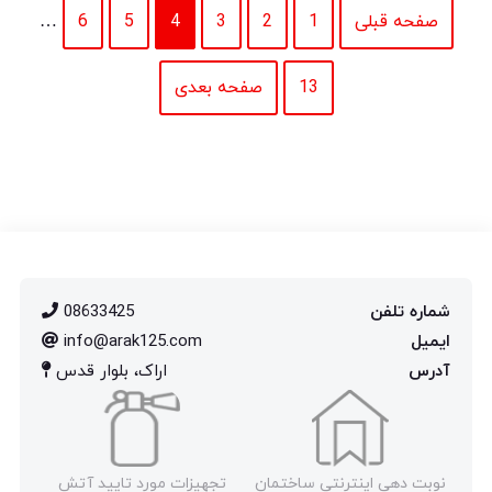
صفحه قبلی
1
2
3
4
5
6
…
13
صفحه بعدی
شماره تلفن
08633425
ایمیل
info@arak125.com
آدرس
اراک، بلوار قدس
نوبت دهی اینترنتی ساختمان
تجهیزات مورد تایید آتش