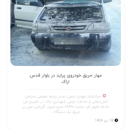
مهار حریق خودروی پراید در بلوار قدس
اراک
سرآتشیار مهدی نجفی، مدیر روابط عمومی سازمان
آتش‌نشانی و خدمات ایمنی شهرداری اراک، در تشریح این
حادثه اظهار کرد: ساعت ۰۹:۳۵ صبح امروز، گزارشی مبنی بر
حریق یک دستگاه...
18 دی 1404