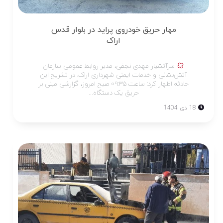
مهار حریق خودروی پراید در بلوار قدس
اراک
سرآتشیار مهدی نجفی، مدیر روابط عمومی سازمان
آتش‌نشانی و خدمات ایمنی شهرداری اراک، در تشریح این
حادثه اظهار کرد: ساعت ۰۹:۳۵ صبح امروز، گزارشی مبنی بر
حریق یک دستگاه...
18 دی 1404