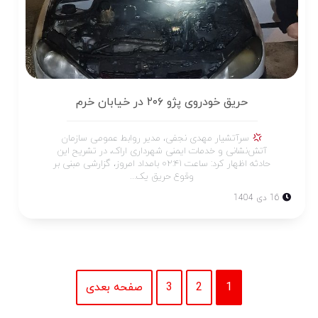
حریق خودروی پژو ۲۰۶ در خیابان خرم
سرآتشیار مهدی نجفی، مدیر روابط عمومی سازمان
آتش‌نشانی و خدمات ایمنی شهرداری اراک، در تشریح این
حادثه اظهار کرد: ساعت ۰۲:۴۱ بامداد امروز، گزارشی مبنی بر
وقوع حریق یک...
16 دی 1404
1
2
3
صفحه بعدی