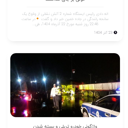
اله دادی رئیس ایستگاه شماره 2 آتش نشانی از وقوع یک
سانحه رانندگی در جاده خمین خبر داد و گفت:
در ساعت
22:48 روز شنبه مورخ 22 آذرماه 1404، طی...
23 آذر 1404
واژگونی خودرو تریلی و بسته شدن