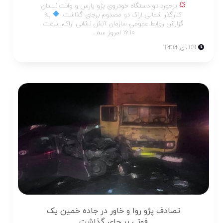
برخورد دو دستگاه خودروی پژو پارس و وانت نیسان
کنارگذر شمالی اراک دو مصدوم برجای گذاشت.
به
گزارش روابط عمومی‌ سازمان آتش نشانی اراک، ساعت
۱۶:۱۰ امروز سه...
03 دی 1404
تصادف پژو روا و خاور در جاده خمین یک
فوتی بر جای گذاشت