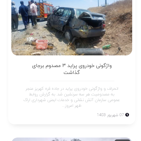
واژگونی خودروی پراید ۳ مصدوم برجای
گذاشت
انحراف و واژگونی خودروی پراید در جاده قره کهریز منجر
به مصدومیت هر سه سرنشین شد. به گزارش روابط
عمومی سازمان آتش نشانی و خدمات ایمنی شهرداری اراک
ظهر امروز...
07 شهریور 1403