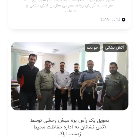
خبر داد. به گزارش روابط عمومی سازمان آتش نشانی و
خدمات...
14 تیر 1403
آتش نشانی
حوادث
تحویل یک رأس بره میش وحشی توسط
آتش نشانان به اداره حفاظت محیط
زیست اراک