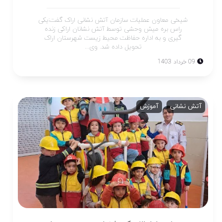
شیخی معاون عملیات سازمان آتش نشانی اراک گفت:یکی
راس بره میش وحشی توسط آتش نشانان اراکی زنده
گیری و به اداره حفاظت محیط زیست شهرستان اراک
تحویل داده شد. وی...
09 خرداد 1403
آتش نشانی
آموزش