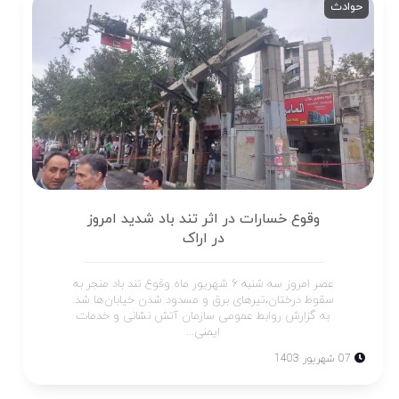
حوادث
وقوع خسارات در اثر تند باد شدید امروز
در اراک
عصر امروز سه شنبه ۶ شهریور ماه وقوع تند باد منجر به
سقوط درختان،تیرهای برق و مسدود شدن خیابان‌ها شد.
به گزارش روابط عمومی سازمان آتش نشانی و خدمات
ایمنی...
07 شهریور 1403