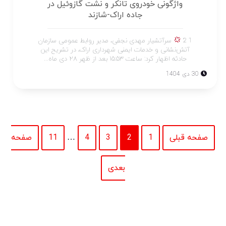
واژگونی خودروی تانکر و نشت گازوئیل در
جاده اراک-شازند
1 2
سرآتشیار مهدی نجفی، مدیر روابط عمومی سازمان
آتش‌نشانی و خدمات ایمنی شهرداری اراک، در تشریح این
حادثه اظهار کرد: ساعت ۱۵:۵۳ بعد از ظهر ۲۸ دی ماه...
30 دی 1404
صفحه قبلی
1
2
3
4
…
11
صفحه
بعدی