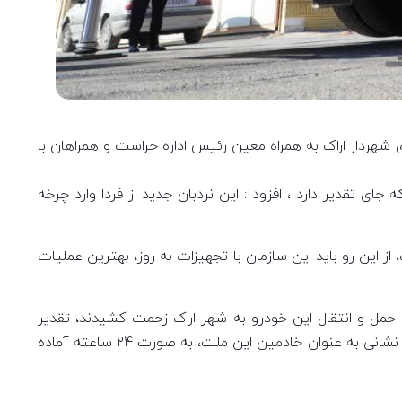
ت ایمنی شهرداری اراک صبح امروز ، جمعه مورخه ۱۴ دیماه علیرضا محمودی شهردار اراک به همراه معین رئیس اداره حراست و همراهان با
گذشته نیز مجموعه مدیریت شهری اراک پیگیری‌های زیاد برای تامین نردبان ۶۴ کرده بودند که جای تقدیر دارد ، افزود : این نردبان جدید از فردا وارد چرخه
 این رو باید این سازمان با تجهیزات به روز، بهترین عملیات
 حمل و انتقال این خودرو به شهر اراک زحمت کشیدند، تقدیر
نمایم.امیدوارم که این خودرو هیچ وقت مورد استفاده قرار نگیرد ولی شهروندان اراکی بدانند که سربازهای خودشان در سازمان آتش نشانی به عنوان خادمین این ملت، به صورت ۲۴ ساعته آماده