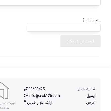
نام (الزامی)
شماره تلفن
08633425
ایمیل
info@arak125.com
آدرس
اراک، بلوار قدس
نوبت دهی 
ساختما