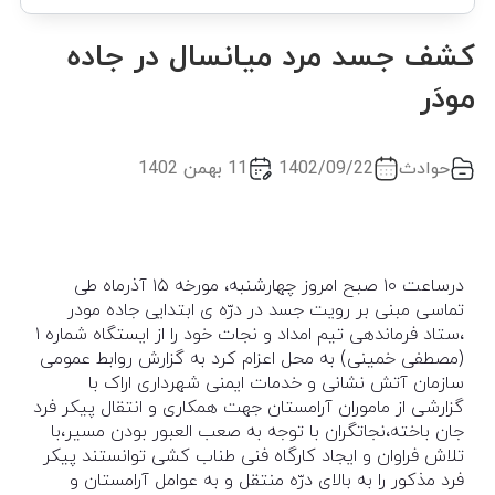
کشف جسد مرد میانسال در جاده
مودَر
حوادث
1402/09/22
11 بهمن 1402
درساعت ۱۰ صبح امروز چهارشنبه، مورخه ۱۵ آذرماه طی
تماسی مبنی بر رویت جسد در درّه ی ابتدایی جاده مودر
،ستاد فرماندهی تیم امداد و نجات خود را از ایستگاه شماره ۱
(مصطفی خمینی) به محل اعزام کرد به گزارش روابط عمومی
سازمان آتش نشانی و خدمات ایمنی شهرداری اراک با
گزارشی از ماموران آرامستان جهت همکاری و انتقال پیکر فرد
جان باخته،نجاتگران با توجه به صعب العبور بودن مسیر،با
تلاش فراوان و ایجاد کارگاه فنی طناب کشی توانستند پیکر
فرد مذکور را به بالای درّه منتقل و به عوامل آرامستان و