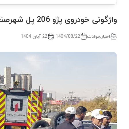
واژگونی خودروی پژو 206 پل شهرصنعتی
اخبار
,
حوادث
1404/08/22
22 آبان 1404