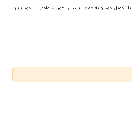
 افزود: آتش نشانان به محض حضور، محل را ایمن سازی کرده، مصدوم را تحویل عوامل اورژانس 115 داده و با تحویل خودرو به عوامل پلیس راهور به ماموریت خود پایان