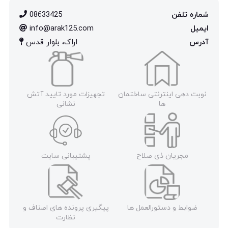
شماره تلفن
08633425
ایمیل
info@arak125.com
آدرس
اراک، بلوار قدس
نوبت دهی اینترنتی ساختمان
تجهیزات مورد تایید آتش
ها
نشانی
مجریان ذی صلاح
پشتیبانی سایت
ضوابط و دستورالعمل ها
پیگیری پرونده های اصناف و
نظارت