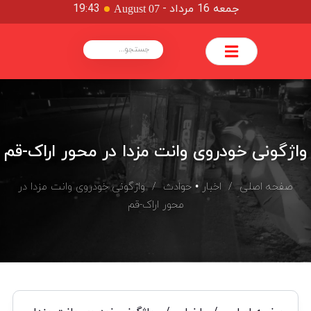
جمعه 16 مرداد
-
19:43
August 07
واژگونی خودروی وانت مزدا در محور اراک-قم
صفحه اصلی
/
اخبار
•
حوادث
/ واژگونی خودروی وانت مزدا در
محور اراک-قم