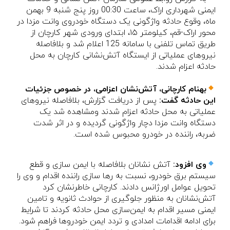
ایمنی شهرداری اراک، ساعت 00:30 روز پنج شنبه 9 بهمن
ماه، وقوع حادثه واژگونی یک دستگاه خودروی وانت مزدا در
محور اراک-قم، کیلومتر ۱۵، ابتدای ورودی شهر کارچان از
طریق تماس تلفنی با سامانه 125 اعلام شد و بلافاصله
نیروهای عملیاتی از ایستگاه آتش‌نشانی کارچان به محل
حادثه اعزام شدند.
بهنام کارچانی، آتش‌نشان اعزامی، در خصوص جزئیات
این حادثه گفت:
پس از دریافت گزارش، بلافاصله نیروهای
عملیاتی به محل حادثه اعزام شدند ومشاهده شد یک
دستگاه وانت مزدا دچار واژگونی گردیده و در اثر شدت
ضربه، راننده در خودرو محبوس شده است.
وی افزود:
آتش نشانان بلافاصله با ایمن سازی و قطع
سیستم برق خودرو، نسبت به رها سازی راننده اقدام و وی را
تحویل عوامل اورژانس دادند. کارچانی خاطرنشان کرد
آتش‌نشانان به منظور جلوگیری از حوادث ثانویه و تامین
ایمنی مسیر اقدام به ایمن‌سازی محل حادثه کردند تا شرایط
برای ادامه اقدامات امدادی و تردد ایمن خودروها فراهم شود.