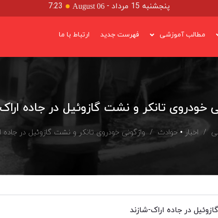
پنجشنبه 15 مرداد
-
7:23
August 06
مطالب آموزشی
فهرست جدید
ارتباط با ما
ی خودروی تانکر و نشت گازوئیل در جاده اراک-
ی
/
اخبار
•
حوادث
/ واژگونی خودروی تانکر و نشت گازوئیل در جاده ار
ازوئیل در جاده اراک-شازند