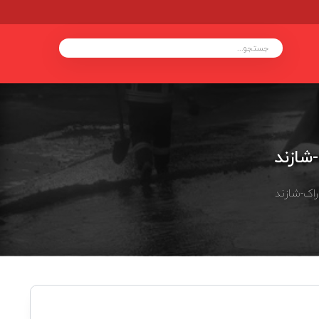
شازند
اک-شازند