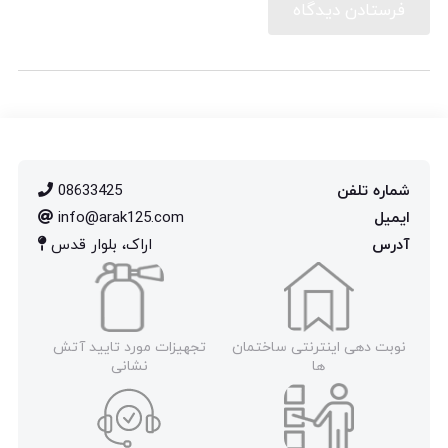
شماره تلفن
08633425
ایمیل
info@arak125.com
آدرس
اراک، بلوار قدس
نوبت دهی اینترنتی ساختمان
تجهیزات مورد تایید آتش
ها
نشانی