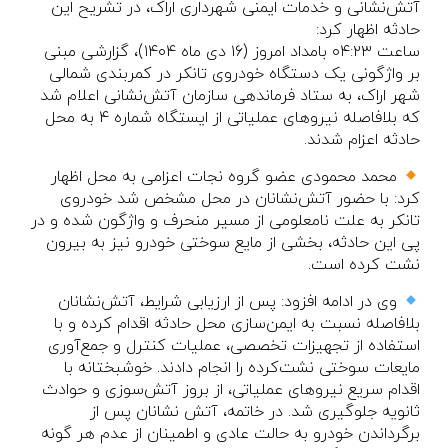
آتش‌نشانی و خدمات ایمنی شهرداری اراک، در تشریح این
حادثه اظهار کرد:
ساعت ۰۴:۲۳ بامداد امروز (۱۶ دی ماه ۱۴۰۴)، گزارشی مبنی
بر واژگونی یک دستگاه خودروی تانکر در کمربندی شمالی
شهر اراک، به ستاد فرماندهی سازمان آتش‌نشانی اعلام شد
که بلافاصله نیروهای عملیاتی از ایستگاه شماره ۴ به محل
حادثه اعزام شدند.
محمد محمودی عضو گروه نجات اعزامی به محل اظهار
کرد: با حضور آتش‌نشانان در محل مشخص شد خودروی
تانکر به علت نامعلومی از مسیر منحرف و واژگون شده و در
پی این حادثه، بخشی از مایع سوختی خودرو نیز به بیرون
نشت کرده است.
وی در ادامه افزود: پس از ارزیابی شرایط، آتش‌نشانان
بلافاصله نسبت به ایمن‌سازی محل حادثه اقدام کرده و با
استفاده از تجهیزات تخصصی، عملیات کنترل و جمع‌آوری
مایعات سوختی نشت‌کرده را انجام دادند. خوشبختانه با
اقدام سریع نیروهای عملیاتی، از بروز آتش‌سوزی و حوادث
ثانویه جلوگیری شد. در خاتمه، آتش نشانان پس از
برگرداندن خودرو به حالت عادی و اطمینان از عدم هر گونه