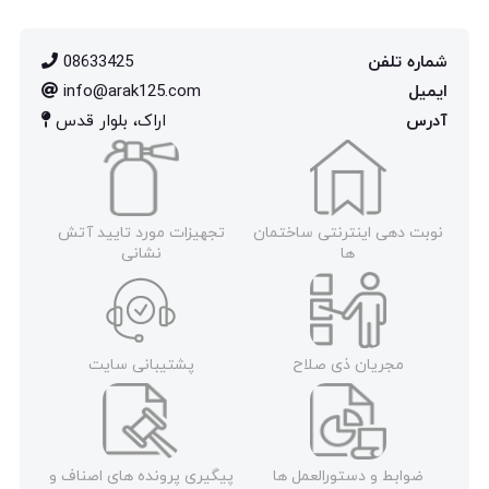
شماره تلفن
08633425
ایمیل
info@arak125.com
آدرس
اراک، بلوار قدس
نوبت دهی اینترنتی ساختمان
تجهیزات مورد تایید آتش
ها
نشانی
مجریان ذی صلاح
پشتیبانی سایت
ضوابط و دستورالعمل ها
پیگیری پرونده های اصناف و