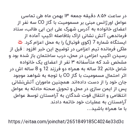
در ساعت ۸:۵۶ دقیقه جمعه ۱۳ بهمن ماه طی تماسی
عوامل اورژانس مبنی بر مسمومیت با گاز CO سه نفر از
اعضای خانواده به آدرس شهرک علی ابن ابی طالب، ستاد
فرماندهی آتش نشانی اراک بلافاصله اکیپ آماده از
ایستگاه شماره 7 (کوی فوتبال) را به محل اعزام کرد.
ملکی فرمانده تیم اعزامی در توضیح این خبر افزود : قبل از
رسیدن اکیپ اعزامی در محل، درب ساختمان باز شده بود و
مشخص شد که متأسفانه ۳ نفر از اعضای یک خانواده
شامل خانم 32 ساله به همراه دو فرزند 12 و 8 ساله اش در
اثر احتمال مسمومیت با گاز CO با توجه به شواهد موجود
جان خود را از دست داده‌اند. همچنین ماموران آتش‌نشانی
پس از ایمن سازی در محل و تحویل صحنه حادثه به عوامل
انتظامی و انتقال فوت شدگان به آرامستان توسط عوامل
آرامستان به عملیات خود خاتمه دادند.
با ما همراه باشید…
https://eitaa.com/joinchat/2651849185C4024e33d3c