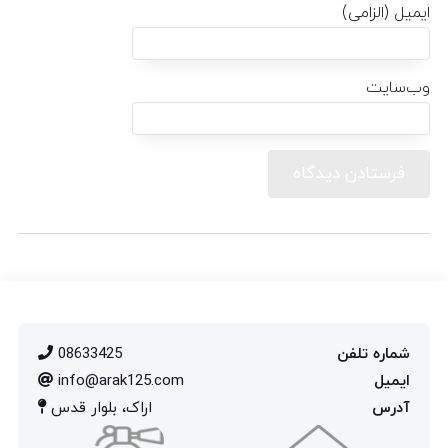
ایمیل (الزامی)
وب‌سایت
شماره تلفن
08633425
ایمیل
info@arak125.com
آدرس
اراک، بلوار قدس