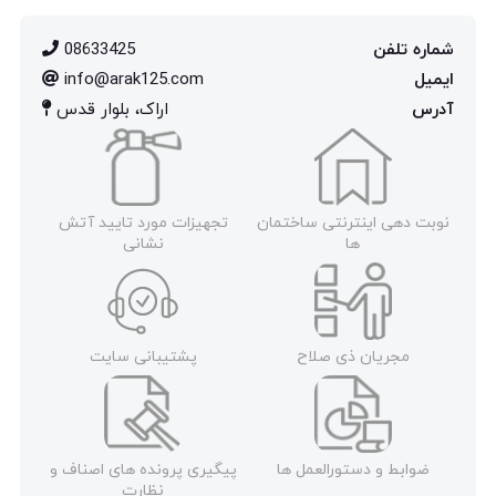
شماره تلفن
08633425
ایمیل
info@arak125.com
آدرس
اراک، بلوار قدس
نوبت دهی اینترنتی ساختمان
تجهیزات مورد تایید آتش
ها
نشانی
مجریان ذی صلاح
پشتیبانی سایت
ضوابط و دستورالعمل ها
پیگیری پرونده های اصناف و
نظارت