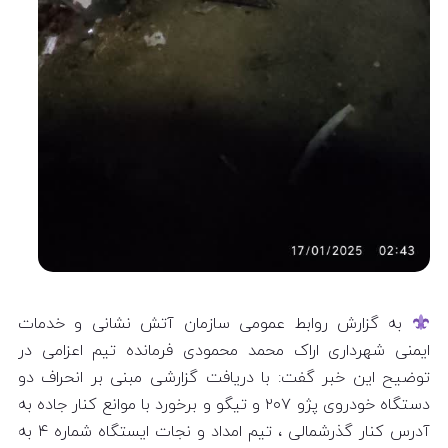
به گزارش روابط عمومی سازمان آتش نشانی و خدمات
ایمنی شهرداری اراک محمد محمودی فرمانده تیم اعزامی در
توضیح این خبر گفت: با دریافت گزارشی مبنی بر انحراف دو
دستگاه خودروی پژو ۲۰۷ و تیگو و برخورد با موانع کنار جاده به
آدرس کنار گذرشمالی ، تیم امداد و نجات ایستگاه شماره ۴ به