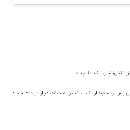
با اعلام حادثه، نیروهای عملیاتی از ایستگاه شماره ۴ میدان فراهان بلافاصله به محل اعزام شدند. بررسی‌های اولیه نشان داد نوجوان پس از سقوط از یک ساختمان ۸ طبقه، دچار جراحات شدید