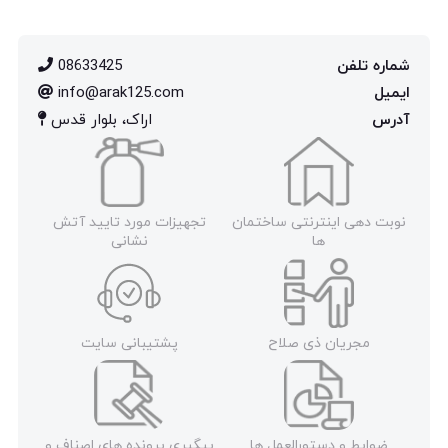
شماره تلفن
08633425
ایمیل
info@arak125.com
آدرس
اراک، بلوار قدس
نوبت دهی اینترنتی ساختمان
تجهیزات مورد تایید آتش
ها
نشانی
مجریان ذی صلاح
پشتیبانی سایت
ضوابط و دستورالعمل ها
پیگیری پرونده های اصناف و