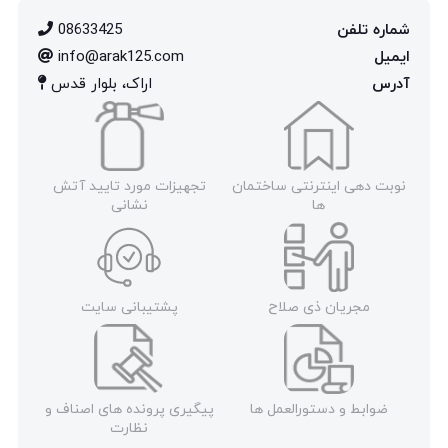
شماره تلفن
08633425
ایمیل
info@arak125.com
آدرس
اراک، بلوار قدس
نوبت دهی اینترنتی ساختمان
تجهیزات مورد تایید آتش
ها
نشانی
مجریان ذی صلاح
پشتیبانی سایت
ضوابط و دستورالعمل ها
پیگیری پرونده های اصناف و
نظارت