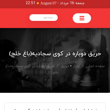
جمعه 16 مرداد
-
22:51
August 07
حریق دوباره در کوی سجادیه(باغ خلج)
صفحه اصلی
/
اخبار
•
حریق
/ حریق دوباره در کوی سجادیه(باغ
خلج)