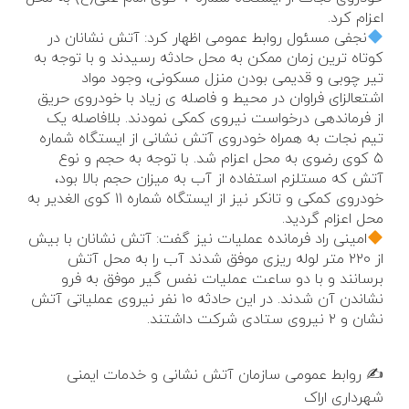
اعزام کرد.
نجفی مسئول روابط عمومی اظهار کرد: آتش نشانان در
کوتاه ترین زمان ممکن به محل حادثه رسیدند و با توجه به
تیر چوبی و قدیمی بودن منزل مسکونی، وجود مواد
اشتعالزای فراوان در محیط و فاصله ی زیاد با خودروی حریق
از فرماندهی درخواست نیروی کمکی نمودند. بلافاصله یک
تیم نجات به همراه خودروی آتش نشانی از ایستگاه شماره
۵ کوی رضوی به محل اعزام شد. با توجه به حجم و نوع
آتش که مستلزم استفاده از آب به میزان حجم بالا بود،
خودروی کمکی و تانکر نیز از ایستگاه شماره ۱۱ کوی الغدیر به
محل اعزام گردید.
امینی راد فرمانده عملیات نیز گفت: آتش نشانان با بیش
از ۲۲۰ متر لوله ریزی موفق شدند آب را به محل آتش
برسانند و با دو ساعت عملیات نفس گیر موفق به فرو
نشاندن آن شدند. در این حادثه ۱۰ نفر نیروی عملیاتی آتش
نشان و ۲ نیروی ستادی شرکت داشتند.
✍️ روابط عمومی سازمان آتش نشانی و خدمات ایمنی
شهرداری اراک