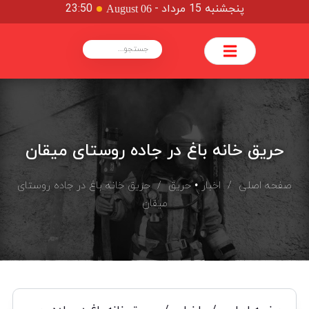
پنجشنبه 15 مرداد
-
23:50
August 06
حریق خانه باغ در جاده روستای میقان
صفحه اصلی
/
اخبار
•
حریق
/ حریق خانه باغ در جاده روستای
میقان