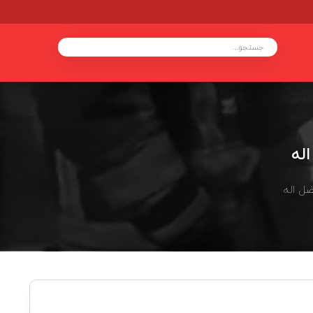
له
ل اله