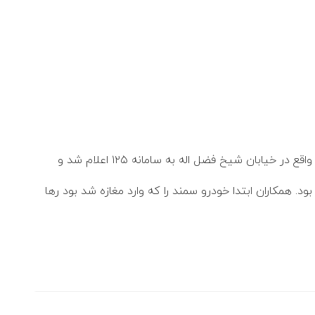
به گزارش روابط عمومی سازمان آتش‌نشانی اراک: صبح امروز مورخ 17 آذر ماه 1404 گزارشی مبنی بر برخورد خودروی سمند و رانا واقع در خیابان شیخ فضل اله به سامانه ۱۲۵ اعلام شد و
د. همکاران ابتدا خودرو سمند را که وارد مغازه شد بود رها