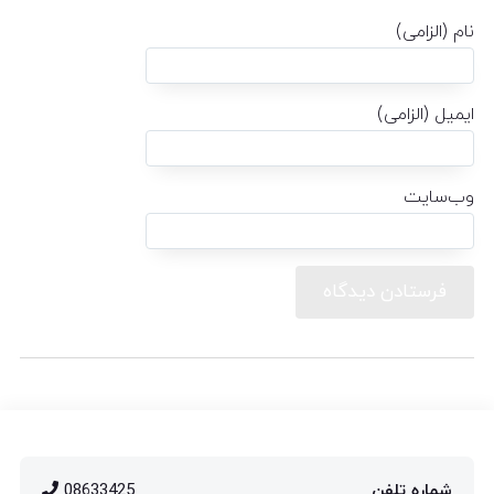
نام (الزامی)
ایمیل (الزامی)
وب‌سایت
شماره تلفن
08633425