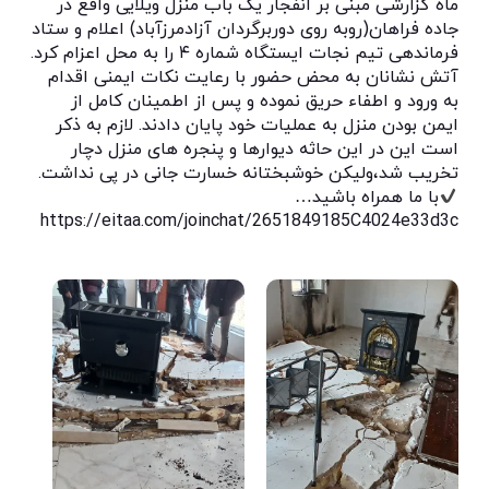
ماه گزارشی مبنی بر انفجار یک باب منزل ویلایی واقع در
جاده فراهان(روبه روی دوربرگردان آزادمرزآباد) اعلام و ستاد
فرماندهی تیم نجات ایستگاه شماره ۴ را به محل اعزام کرد.
آتش نشانان به محض حضور با رعایت نکات ایمنی اقدام
به ورود و اطفاء حریق نموده و پس از اطمینان کامل از
ایمن بودن منزل به عملیات خود پایان دادند. لازم به ذکر
است این در این حاثه دیوارها و پنجره های منزل دچار
تخریب شد،ولیکن خوشبختانه خسارت جانی در پی نداشت.
با ما همراه باشید…
https://eitaa.com/joinchat/2651849185C4024e33d3c