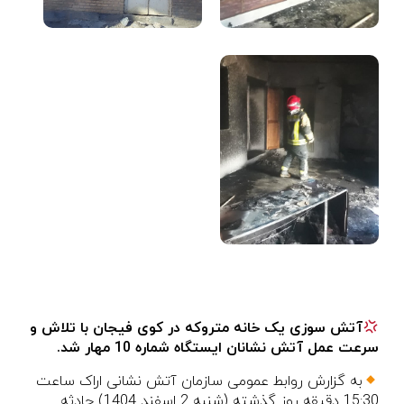
آتش سوزی یک خانه متروکه در کوی فیجان با تلاش و
سرعت عمل آتش نشانان ایستگاه شماره 10 مهار شد.
به گزارش روابط عمومی سازمان آتش نشانی اراک ساعت
15:30 دقیقه روز گذشته (شنبه 2 اسفند 1404) حادثه