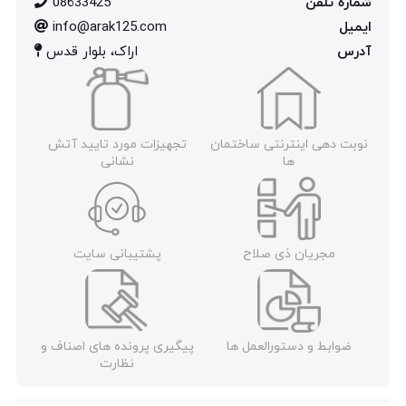
شماره تلفن
08633425
ایمیل
info@arak125.com
آدرس
اراک، بلوار قدس
نوبت دهی اینترنتی ساختمان
تجهیزات مورد تایید آتش
ها
نشانی
مجریان ذی صلاح
پشتیبانی سایت
ضوابط و دستورالعمل ها
پیگیری پرونده های اصناف و
نظارت