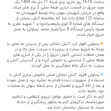
ساعت 16:15 روز جاری، پنج شنبه 11 دی ماه 1404 یک
مورد حریق در قسمت انباری طبقه منفی 2 برج های میلاد
واقع در خیابان شهیدان جهان پناه توسط شهروندان به
سامانه 125 اطلاع داده شد که بلافاصله آتش نشانان از
ایستگاه های شماره 8 کوی ولیعصر(عج) و 1 شهید نظری به
همراه رئیس ایستگاه 8 سرآتشیار محمد یساولی به محل
حریق اعزام شدند.
یساولی اظهار کرد: آتش نشانان پس از رسیدن به محل، با
توجه به شرایط سخت و پیچیده با سرعت عمل بالا و در
همان لحظات ابتدایی کانون حریق را در یکی از انباری های
طبقه منفی 2 شناسایی و خاموش کرده و از گسترش آتش و
سرایت به دیگر نقاط جلوگیری به عمل آوردند.
یساولی افزود: آتش نشانان ضمن خاموش سازی آتش با
استفاده از تجهیزات دمنده اقدام به تخلیه دود از محل نموده
و بعد از لکه گیری و اطمینان از عدم شعله پنهان به عملیات
خود خاتمه دادند.
لازم به ذکر است با حضور عوامل نیروی انتظامی و تنظیم
صورتجلسه، تذکرهای لازم به منظور پیشگیری از حادثه
مجدد به مسئول ساختمان داده شد.