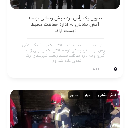
تحویل یک رأس بره میش وحشی توسط
آتش نشانان به اداره حفاظت محیط
زیست اراک
شیخی معاون عملیات سازمان آتش نشانی اراک گفت:یکی
راس بره میش وحشی توسط آتش نشانان اراکی زنده
گیری و به اداره حفاظت محیط زیست شهرستان اراک
تحویل داده شد. وی...
09 خرداد 1403
آتش نشانی
اخبار
حریق