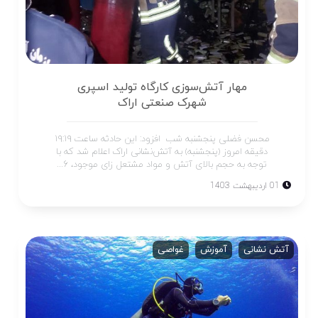
مهار آتش‌سوزی کارگاه تولید اسپری
شهرک صنعتی اراک
محسن فضلی پنجشنبه شب افزود: این حادثه ساعت ۱۹:۱۹
دقیقه امروز (پنجشنبه) به آتش‌نشانی اراک اعلام شد که با
توجه به حجم بالای آتش و مواد مشتعل زای موجود، ۶...
01 اردیبهشت 1403
آتش نشانی
آموزش
غواصی