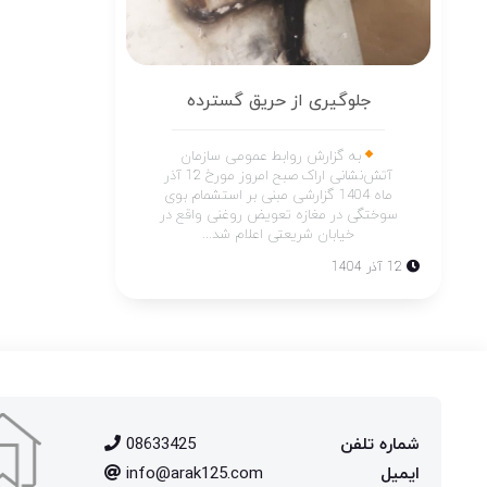
جلوگیری از حریق گسترده
به گزارش روابط عمومی سازمان
آتش‌نشانی اراک صبح امروز مورخ 12 آذر
ماه 1404 گزارشی مبنی بر استشمام بوی
سوختگی در مغازه تعویض روغنی واقع در
خیابان شریعتی اعلام شد...
12 آذر 1404
شماره تلفن
08633425
ایمیل
info@arak125.com