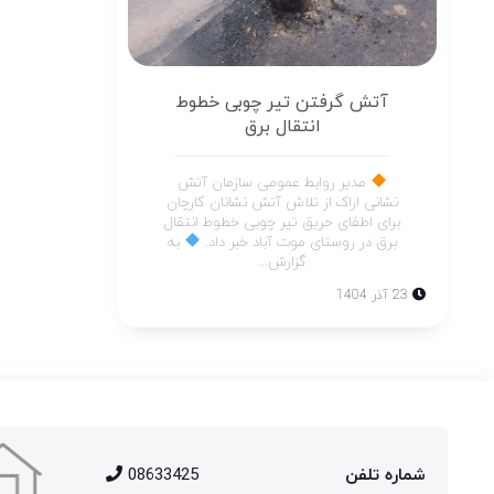
آتش گرفتن تیر چوبی خطوط
انتقال برق
مدیر روابط عمومی سازمان آتش
نشانی اراک از تلاش آتش نشانان کارچان
برای اطفای حریق تیر چوبی خطوط انتقال
برق در روستای موت آباد خبر داد.
به
گزارش...
23 آذر 1404
شماره تلفن
08633425