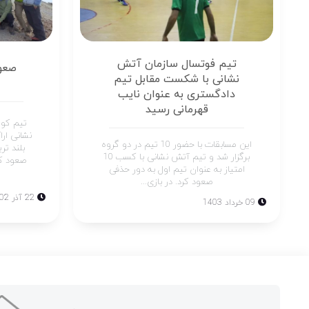
تیم فوتسال سازمان آتش
صعو
نشانی با شکست مقابل تیم
دادگستری به عنوان نایب
قهرمانی رسید
تیم کوه
نشانی ار
این مسابقات با حضور 10 تیم در دو گروه
بلند تر
برگزار شد و تیم آتش نشانی با کسب 10
صعود ک
امتیاز به عنوان تیم اول به دور حذفی
صعود کرد. در بازی...
22 آذر 1402
09 خرداد 1403