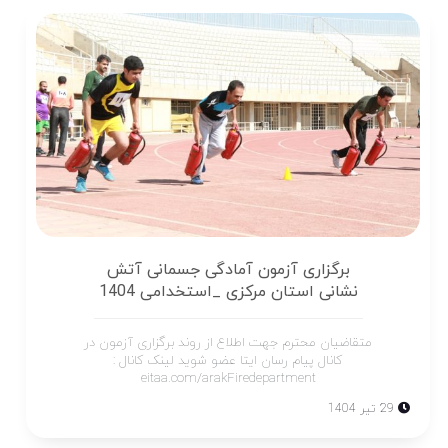
برگزاری آزمون آمادگی جسمانی آتش
نشانی استان مرکزی _استخدامی 1404
متقاضیان محترم جهت اطلاع از روند برگزاری آزمون در
کانال پیام رسان ایتا عضو شوید لینک کانال :
eitaa.com/arakFiredepartment
29 تیر 1404