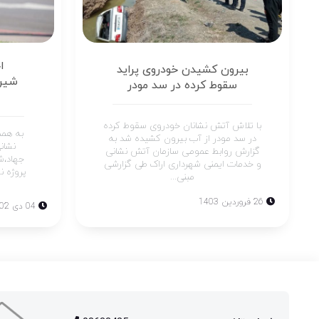
ا
بیرون کشیدن خودروی پراید
شیر
سقوط کرده در سد مودر
با تلاش آتش نشانان خودروی سقوط کرده
به همت
در سد مودر از آب بیرون کشیده شد به
نشان
گزارش روابط عمومی سازمان آتش نشانی
و خدمات ایمنی شهرداری اراک طی گزارشی
مبنی...
26 فروردین 1403
04 دی 1402