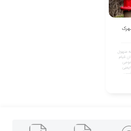
هرک
 منهول
ان قیام
مومی
یمنی
…...