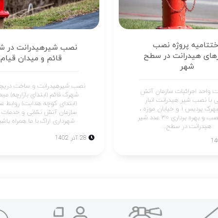
ختتامیه پروژه نصب
نصب شیرهیدرانت در ش
های هیدرانت در سطح
قائم و میدان قیام
شهر
نصب شیرهیدرانت و ساخت دریچه
 واحد اجرائیات سازمان آتش
شهرک قائم (ابتدای بازارچه) مید
ی با نصب شیر هیدرانت انبار
(ابتدای کوچه هدایت) روابط ع
جهاد،شهرک پردیس ۱ و خیابان موزه ،
سازمان آتش نشانی و خدمات ا
پروژه نصب و بهره برداری ۳۰ عدد شیر
شهرداری اراک با ما همراه باشد
هیدرانت در سطح...
28 آذر 1402