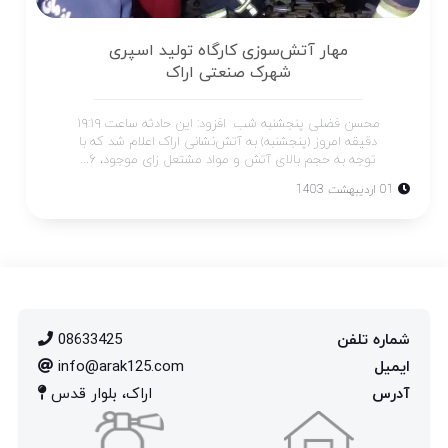
مهار آتش‌سوزی کارگاه تولید اسپری
شهرک صنعتی اراک
محسن فضلی پنجشنبه شب افزود: این حادثه ساعت ۱۹:۱۹
دقیقه امروز (پنجشنبه) به آتش‌نشانی اراک اعلام شد که با
توجه به حجم بالای آتش و مواد مشتعل زای موجود، ۶...
01 اردیبهشت 1403
شماره تلفن
08633425
ایمیل
info@arak125.com
آدرس
اراک، بلوار قدس