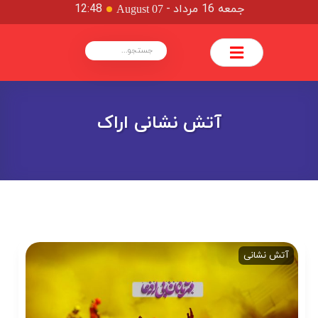
جمعه 16 مرداد
-
12:48
August 07
آتش نشانی اراک
آتش نشانی