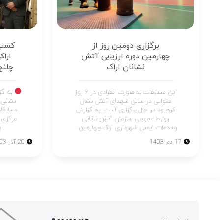
برگزاری دومین روز از
کسب 
چهارمین دوره ارزیابی آتش
ارا
نشانان اراک
چلنج
این مسابقات به صورت انفرادی در ۶ روز
به گز
متوالی در سالن شهدای آتش نشان
نشانی 
کرهرود در حال برگزاری است. به گزارش
مسابقا
روابط عمومی سازمان آتش نشانی
مرکزی 
وخدمات ایمنی شهرداری اراک،چهارمین...
پ
17 دی 1403
20 آذر 1403