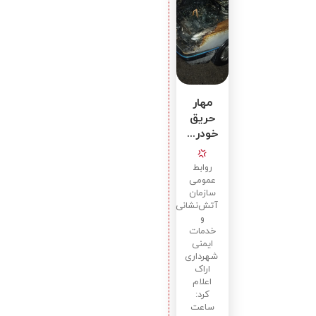
مهار
حریق
خودروی
پژو
۴۰۵
روابط
در
عمومی
سازمان
خیابان
آتش‌نشانی
رودکی
و
خدمات
ایمنی
شهرداری
اراک
اعلام
کرد:
ساعت