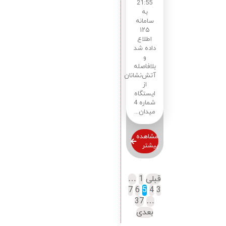
21:55
به
سامانه
۱۲۵
اطلاع
داده شد
و
بلافاصله
آتش‌نشانان
از
ایستگاه
شماره 4
میدان...
مشاهده
بیشتر
قبلی
1
…
7
6
5
4
3
37
…
بعدی