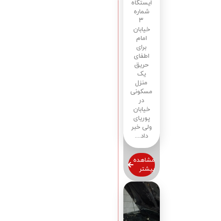
ایستگاه
شماره
۳
خیابان
امام
برای
اطفای
حریق
یک
منزل
مسکونی
در
خیابان
پوریای
ولی خبر
داد....
مشاهده
بیشتر