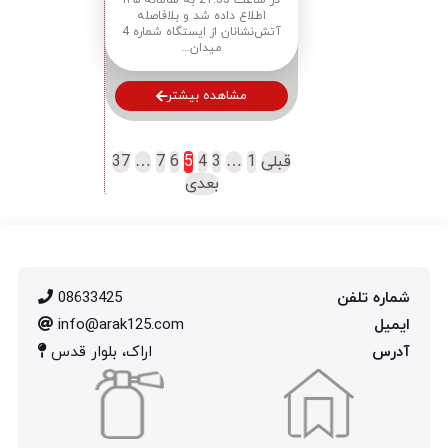
مرزیگران
در ساعت 21:55 به سامانه ۱۲۵
اطلاع داده شد و بلافاصله
آتش‌نشانان از ایستگاه شماره 4
میدان...
مشاهده بیشتر
قبلی
1
…
3
4
5
6
7
…
37
بعدی
شماره تلفن
08633425
ایمیل
info@arak125.com
آدرس
اراک، بلوار قدس