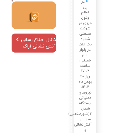
در
در یک
پی
شرکت
اعلام
وقوع
حریق در
شرکت
صنعتی
کانال اطلاع رسانی
شماره
یک اراک
آتش نشانی اراک
در بلوار
امام
خمینی،
ساعت
۱۷:۰۲
روز ۲۰
بهمن‌ماه
۱۴۰۴،
نیروهای
عملیاتی
ایستگاه
شماره
۲(شهرصنعتی)
سازمان
آتش‌نشانی
و