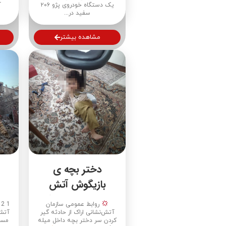
یک دستگاه خودروی پژو ۲۰۶
آ
سفید در...
مشاهده بیشتر
دختر بچه ی
بازیگوش آتش
نشانان را به شهرک
سج
روابط عمومی سازمان
1 2 3
قائم کشاند
آتش‌نشانی اراک از حادثه گیر
آتش‌
کردن سر دختر بچه داخل میله
مسک