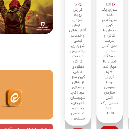
متروکه
یافتن
آتش
به
در کوی
خانم
سوزی یک
گزارش
فیجان
کهن
خانه
روابط
متروکه در
عمومی
سال،
کوی
سازمان
مفقودی
فیجان با
آتش‌نشانی
در
تلاش و
و خدمات
روستای
سرعت
ایمنی
عمل آتش
عود
شهرداری
نشانان
اراک، پس
آغاج
ایستگاه
دریافت
شماره 10
گزارش
مهار شد.
مفقودی
به
خانمی
گزارش
کهن سال
روابط
از اهالی
عمومی
روستای
سازمان
عود آغاج
آتش
شهرستان
نشانی اراک
کمیجان،
ساعت
یک تیم
15:30...
تخصصی
جستجو...