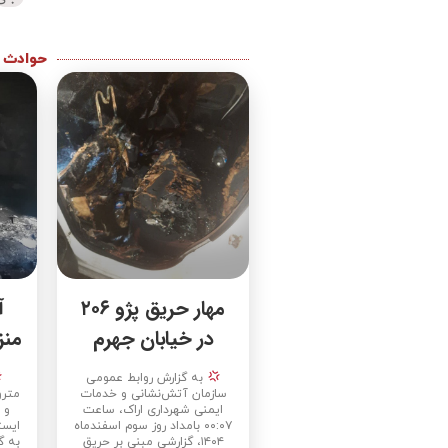
حوادث
مهار حریق پژو ۲۰۶
آ
در خیابان جهرم
منز
به گزارش روابط عمومی
سازمان آتش‌نشانی و خدمات
مترو
ایمنی شهرداری اراک، ساعت
و 
۰۰:۰۷ بامداد روز سوم اسفند‌ماه
ایستگاه
۱۴۰۴، گزارشی مبنی بر حریق
به گ