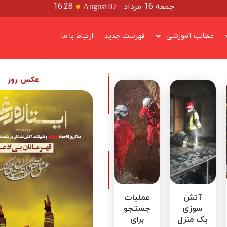
جمعه 16 مرداد
-
16:28
August 07
مطالب آموزشی
فهرست جدید
ارتباط با ما
عکس روز
آتش
عملیات
سوزی
جستجو
یک منزل
برای