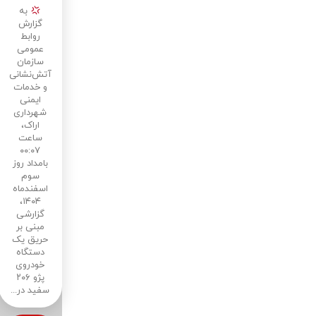
در
به
خیابان
گزارش
جهرم
روابط
عمومی
سازمان
آتش‌نشانی
و خدمات
ایمنی
شهرداری
اراک،
ساعت
۰۰:۰۷
بامداد روز
سوم
اسفند‌ماه
۱۴۰۴،
گزارشی
مبنی بر
حریق یک
دستگاه
خودروی
پژو ۲۰۶
سفید در...