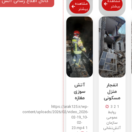
کانال اطلاع رسانی آتش ن
مشاهده
مشاهده
بیشتر
بیشتر
انفجار
آتش
منزل
سوزی
مسکونی
مغازه
کوی
فروش
https://arak125.ir/wp-
1 2 3
سجادیه
لوازم
روابط
content/uploads/2026/02/video_2026-
(باغ
یدکی
عمومی
02-19_10-
سازمان
02-
خلج)
موتور در
آتش‌نشانی
23.mp4 1
خیابان