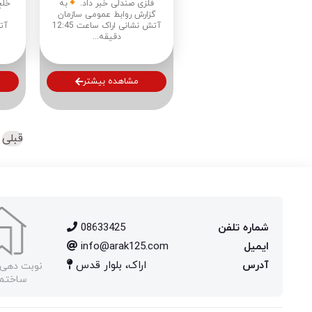
فلزی صندلی خبر داد.
به
خلج
گزارش روابط عمومی سازمان
آتش نشانی اراک ساعت 12:45
آت
دقیقه...
مشاهده بیشتر
قبلی
شماره تلفن
08633425
ایمیل
info@arak125.com
آدرس
اراک، بلوار قدس
نوبت دهی 
ساختما