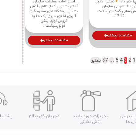
) خبر داد.
نجفی، مدیر
افسر آماده عملیات سازمان
روابط عمومی سازمان
آتش نشانی اراک از تلاش آتش
ش‌نشانی گفت: در ساعت
نشانان ایستگاه های شماره 6 و
17:10...
1 برای اطفای حریق یک مغازه
فروش لوازم یدکی
موتورسیکلت...
مشاهده بیشتر
مشاهده بیشتر
1
2
3
4
5
…
37
بعدی
اینترنتی
تجهیزات مورد تایید
مجریان ذی صلاح
پشتیبا
ن ها
آتش نشانی