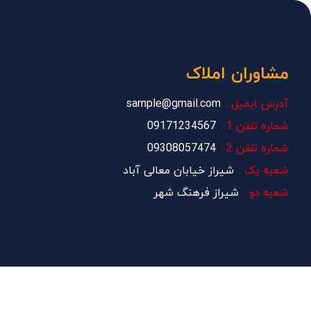
مشاوران املاک
آدرس ایمیل :
sample@gmail.com
شماره تلفن 1 :
09171234567
شماره تلفن 2 :
09308057474
شعبه یک :
شیراز خیابان معالی آباد
شعبه دو :
شیراز فرهنگ شهر